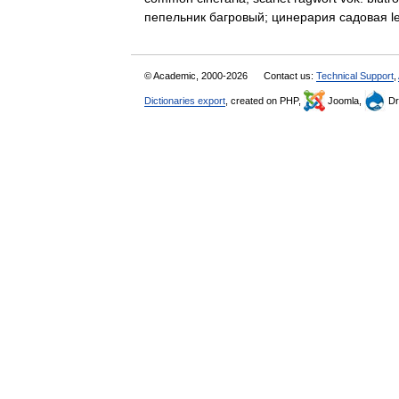
пепельник багровый; цинерария садовая 
© Academic, 2000-2026
Contact us:
Technical Support
,
Dictionaries export
, created on PHP,
Joomla,
Dr