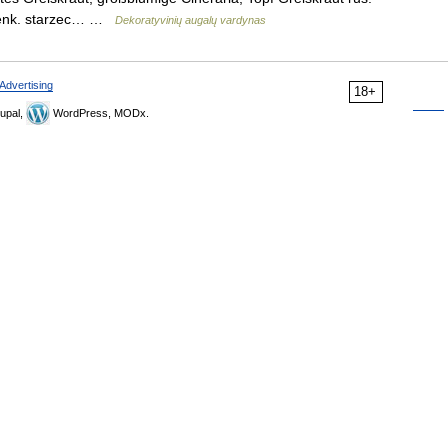
lenk. starzec… …
Dekoratyvinių augalų vardynas
Advertising
18+
upal,
WordPress, MODx.