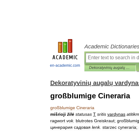
Academic Dictionarie
en-academic.com
Dekoratyvinių augalų vardynas
Dekoratyvinių augalų vardyna
großblumige Cineraria
großblumige
Cineraria
mišrioji
žilė
statusas
T
sritis
vardynas
atitik
ragwort
vok
.
blutrotes
Greiskraut
;
großblumi
цинерария
садовая
lenk
.
starzec
cyneraria
;