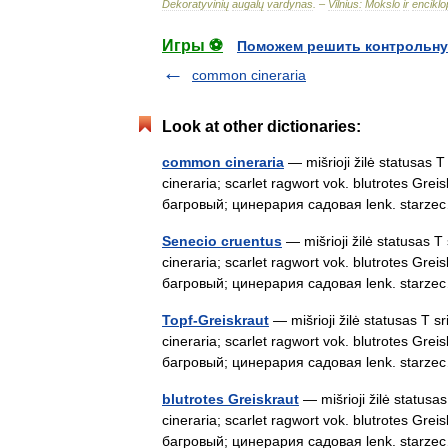
Dekoratyvinių
augalų
vardynas
. –
Vilnius:
Mokslo
ir
enciklo
Игры ⚽
Поможем решить контрольну
common cineraria
Look at other dictionaries:
common cineraria
— mišrioji žilė statusas T
cineraria; scarlet ragwort vok. blutrotes Gre
багровый; цинерария садовая lenk. star
Senecio cruentus
— mišrioji žilė statusas T
cineraria; scarlet ragwort vok. blutrotes Gre
багровый; цинерария садовая lenk. star
Topf-Greiskraut
— mišrioji žilė statusas T s
cineraria; scarlet ragwort vok. blutrotes Gre
багровый; цинерария садовая lenk. star
blutrotes Greiskraut
— mišrioji žilė statusa
cineraria; scarlet ragwort vok. blutrotes Gre
багровый; цинерария садовая lenk. star