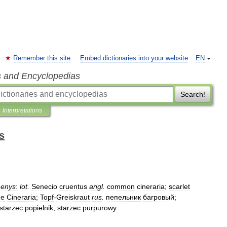
Remember this site
Embed dictionaries into your website
EN
s and Encyclopedias
Search!
Interpretations
s
menys
:
lot
.
Senecio
cruentus
angl
.
common
cineraria
;
scarlet
ge
Cineraria
;
Topf
-
Greiskraut
rus
.
пепельник
багровый
;
starzec
popielnik
;
starzec
purpurowy